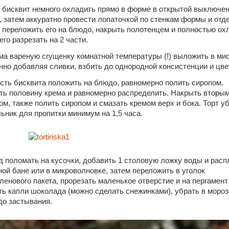
 бисквит немного охладить прямо в форме в открытой выключе
, затем аккуратно провести лопаточкой по стенкам формы и отд
, переложить его на блюдо, накрыть полотенцем и полностью ох
его разрезать на 2 части.
ма вареную сгущенку комнатной температуры (!) выложить в мис
нно добавляя сливки, взбить до однородной консистенции и цве
сть бисквита положить на блюдо, равномерно полить сиропом.
ь половину крема и равномерно распределить. Накрыть вторы
ом, также полить сиропом и смазать кремом верх и бока. Торт у
ьник для пропитки минимум на 1,5 часа.
 поломать на кусочки, добавить 1 столовую ложку воды и расп
ной бане или в микроволновке, затем переложить в уголок
ленового пакета, прорезать маленькое отверстие и на пергамент
ь капли шоколада (можно сделать снежинками), убрать в моро
до застывания.