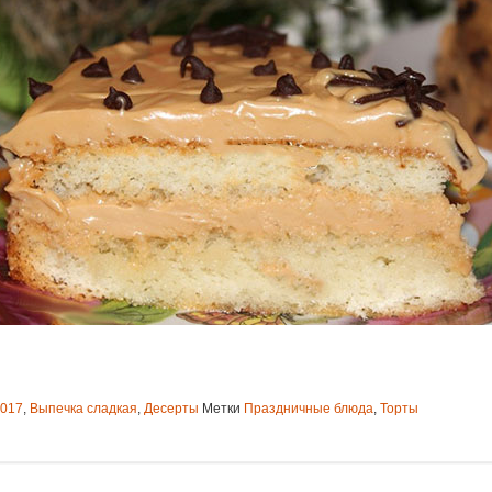
017
,
Выпечка сладкая
,
Десерты
Метки
Праздничные блюда
,
Торты