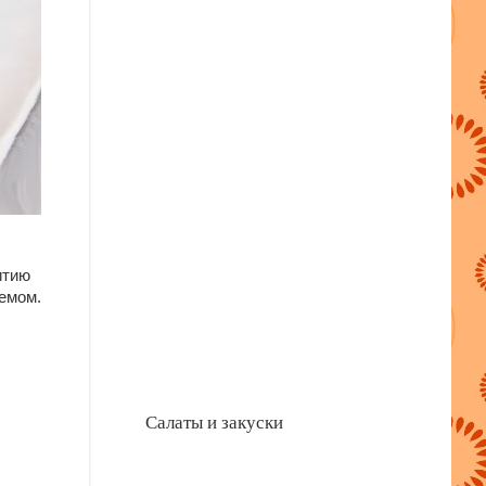
итию
ремом.
Салаты и закуски