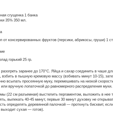
ная сгущенка 1 банка
ки 35% 350 мл.
а
п от консервированных фруктов (персики, абрикосы, груши) 1 с
ние
лад горький 25 гр.
 разогреть заранее до 170°С. Яйца и сахар соединить в чаше дл
, взбить в пышную кремовую массу (взбивать минут 10-15), зат
нно всыпать просеянную муку, перемешивать на низкой скорост
 или вручную лопаточкой до равномерного распределения муки.
мы (22 см разъемная) выстелить пергаментом, выложить в нее т
ять, выпекать 40-45 минут, первые 30 минут духовку не открыват
ость определять деревянной палочкой — проткнуть бисквит, есл
 выходит сухая — готов).