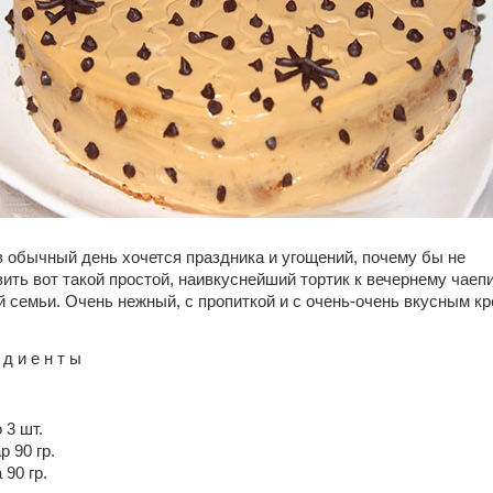
в обычный день хочется праздника и угощений, почему бы не
вить вот такой простой, наивкуснейший тортик к вечернему чаеп
й семьи. Очень нежный, с пропиткой и с очень-очень вкусным к
 д и е н т ы
 3 шт.
р 90 гр.
 90 гр.