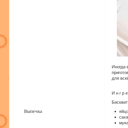
Иногда 
пригото
для все
И н г р е
Бисквит
Выпечка
яйцо
саха
мука