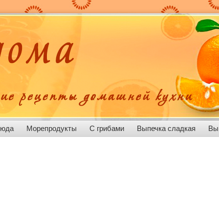
люда
Морепродукты
С грибами
Выпечка сладкая
Вы