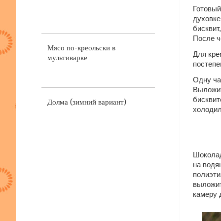
Готовый
духовке
бисквит
После ч
Мясо по-креольски в
Для кре
мультиварке
постепе
Одну ча
Выложит
бисквит
Долма (зимний вариант)
холодил
Шоколад
на водя
полиэти
выложит
камеру 