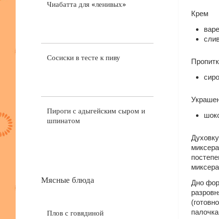
Чиабатта для «ленивых»
Крем
варе
слив
Сосиски в тесте к пиву
Пропитк
сиро
Украше
Пироги с адыгейским сыром и
шоко
шпинатом
Духовку
миксера
постепе
миксера
Мясные блюда
Дно фор
разровн
(готовн
палочка
Плов с говядиной