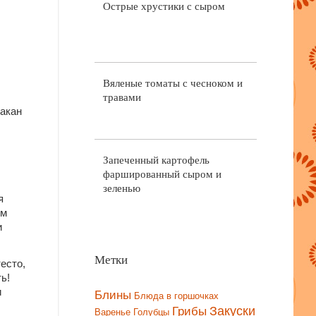
Острые хрустики с сыром
Вяленые томаты с чесноком и
травами
такан
Запеченный картофель
фаршированный сыром и
зеленью
я
ем
и
Метки
есто,
ь!
Блины
и
Блюда в горшочках
Закуски
Грибы
Варенье
Голубцы