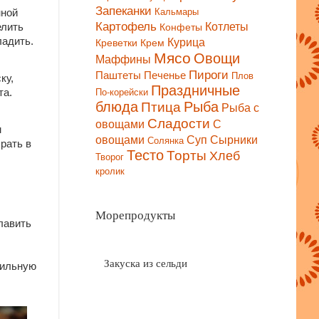
Запеканки
Кальмары
нной
Картофель
Котлеты
Конфеты
елить
Курица
ладить.
Креветки
Крем
Мясо
Овощи
Маффины
Пироги
Паштеты
Печенье
Плов
ку,
Праздничные
По-корейски
та.
блюда
Птица
Рыба
Рыба с
Сладости
С
овощами
м
овощами
Сырники
Суп
Солянка
брать в
Тесто
Торты
Хлеб
Творог
кролик
Морепродукты
лавить
Закуска из сельди
зильную