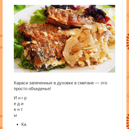
Караси запеченные в духовке в сметане — это
просто объеденье!
И н г р
е д и
е н т
ы
Ка