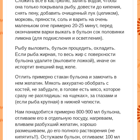
Сложить все в кастрюлю, залить водой, чтобы
она только покрывала рыбу, довести до кипения,
снять пену, добавить очищенный лук (целиком),
морковь, пряности, соль и варить на очень
маленьком огне примерно 20-25 минут, перед
окончанием варки выжать в бульон сок половинки
лимона (для подкисления и осветления).
Рыбу выловить, бульон процедить, охладить.
Если рыба жирная, то весь жир с поверхности
бульона удалите (выловите ложкой), иначе он
испортит внешний вид желе.
Отлить примерно стакан бульона и замочить в
нем желатин. Мякоть аккуратно обобрать с
костей, не забудьте, в голове есть мясо, которое
сразу не разглядишь: на «щеках», за глазами и
(если рыба крупная) в нижней челюсти.
Нам понадобится примерно 800-900 мл бульона,
отливаем его в отдельную посуду, нагреваем,
вливаем разбухший желатин, хорошо
размешиваем, до его полного растворения (не
кипятить!!). Остужаем бульон, отливаем: 100 мл