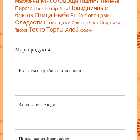
Овощи
Маффины
Паштеты
Печенье
Праздничные
Пироги
Плов
По-корейски
блюда
Птица
Рыба
Рыба с овощами
Сладости
С овощами
Сырники
Суп
Солянка
Тесто
Торты
Хлеб
Творог
кролик
Морепродукты
Котлеты из рыбных консервов
Закуска из сельди
Поджарка из филе окуня