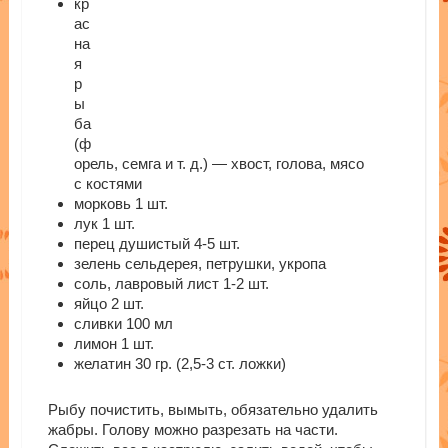
кр
ас
на
я
р
ы
ба
(ф
орель, семга и т. д.) — хвост, голова, мясо
с костями
морковь 1 шт.
лук 1 шт.
перец душистый 4-5 шт.
зелень сельдерея, петрушки, укропа
соль, лавровый лист 1-2 шт.
яйцо 2 шт.
сливки 100 мл
лимон 1 шт.
желатин 30 гр. (2,5-3 ст. ложки)
Рыбу почистить, вымыть, обязательно удалить
жабры. Голову можно разрезать на части.