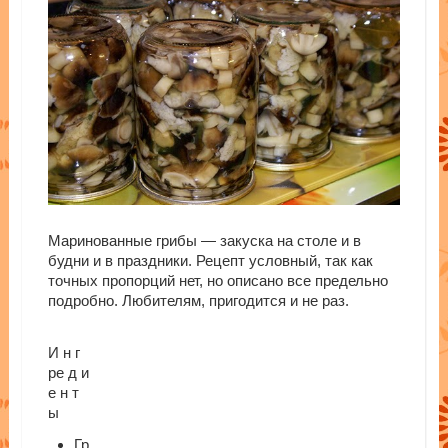
Маринованные грибы — закуска на столе и в
будни и в праздники. Рецепт условный, так как
точных пропорций нет, но описано все предельно
подробно. Любителям, пригодится и не раз.
И н г
ре д и
е н т
ы
Гр