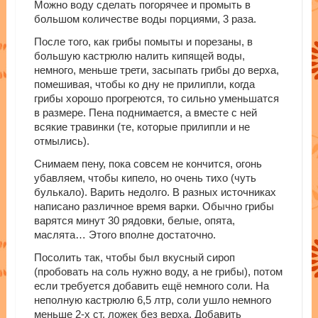
Можно воду сделать погорячее и промыть в
большом количестве воды порциями, 3 раза.
После того, как грибы помыты и порезаны, в
большую кастрюлю налить кипящей воды,
немного, меньше трети, засыпать грибы до верха,
помешивая, чтобы ко дну не прилипли, когда
грибы хорошо прогреются, то сильно уменьшатся
в размере. Пена поднимается, а вместе с ней
всякие травинки (те, которые прилипли и не
отмылись).
Снимаем пену, пока совсем не кончится, огонь
убавляем, чтобы кипело, но очень тихо (чуть
булькало). Варить недолго. В разных источниках
написано различное время варки. Обычно грибы
варятся минут 30 рядовки, белые, опята,
маслята… Этого вполне достаточно.
Посолить так, чтобы был вкусный сироп
(пробовать на соль нужно воду, а не грибы), потом
если требуется добавить ещё немного соли. На
неполную кастрюлю 6,5 лтр, соли ушло немного
меньше 2-х ст. ложек без верха. Добавить