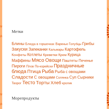
Метки
Блины
Грибы
Блюда в горшочках
Варенье
Голубцы
Закуски
Запеканки
Картофель
Кальмары
Котлеты
Курица
Конфеты
Креветки
Крем
Мясо
Овощи
Маффины
Паштеты
Печенье
Праздничные
Пироги
Плов
По-корейски
блюда
Птица
Рыба
Рыба с овощами
Сладости
С овощами
Сырники
Суп
Солянка
Тесто
Торты
Хлеб
Творог
кролик
Морепродукты