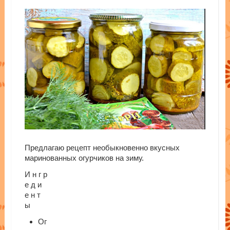
Предлагаю рецепт необыкновенно вкусных
маринованных огурчиков на зиму.
И н г р
е д и
е н т
ы
Ог