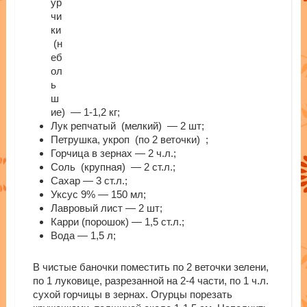
ур
чи
ки
(н
еб
ол
ь
ш
ие) — 1-1,2 кг;
Лук репчатый (мелкий) — 2 шт;
Петрушка, укроп (по 2 веточки) ;
Горчица в зернах — 2 ч.л.;
Соль (крупная) — 2 ст.л.;
Сахар — 3 ст.л.;
Уксус 9% — 150 мл;
Лавровый лист — 2 шт;
Карри (порошок) — 1,5 ст.л.;
Вода — 1,5 л;
В чистые баночки поместить по 2 веточки зелени,
по 1 луковице, разрезанной на 2-4 части, по 1 ч.л.
сухой горчицы в зернах. Огурцы порезать