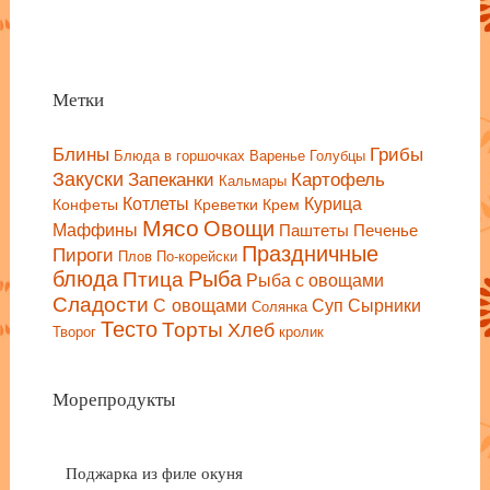
Метки
Блины
Грибы
Блюда в горшочках
Варенье
Голубцы
Закуски
Запеканки
Картофель
Кальмары
Котлеты
Курица
Конфеты
Креветки
Крем
Мясо
Овощи
Маффины
Паштеты
Печенье
Праздничные
Пироги
Плов
По-корейски
блюда
Птица
Рыба
Рыба с овощами
Сладости
С овощами
Сырники
Суп
Солянка
Тесто
Торты
Хлеб
Творог
кролик
Морепродукты
Поджарка из филе окуня